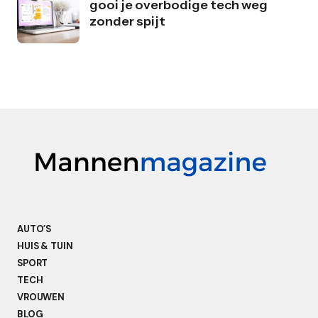
gooi je overbodige tech weg
zonder spijt
AUTO’S
HUIS & TUIN
SPORT
TECH
VROUWEN
BLOG